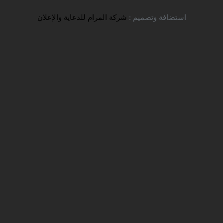
تواصل معنا
استضافة وتصميم :
شركة المرام للدعاية والإعلان
إعلان فتح التسجيل على جامعة
كردستان للعلوم الطبية – إيران
شركة سفير للخدمات التعليمية