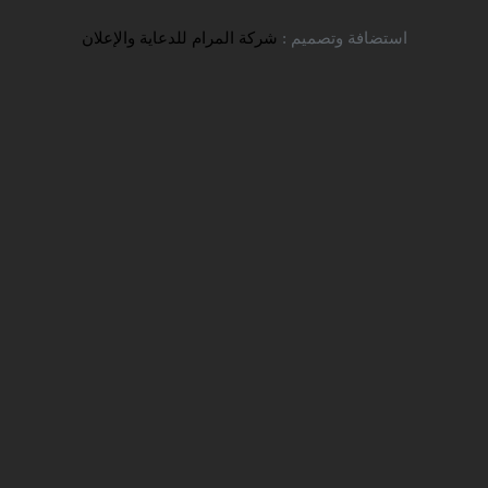
تواصل معنا
استضافة وتصميم :
شركة المرام للدعاية والإعلان
التخصصات المتبقية حاليًا للتقديم |
جامعة قم الحكومية
شركة سفير للخدمات التعليمية