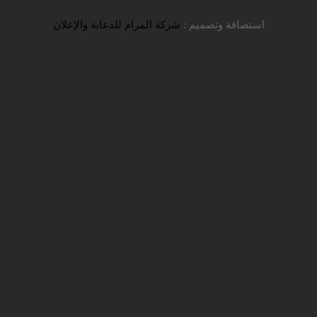
تواصل معنا
استضافة وتصميم :
شركة المرام للدعاية والإعلان
تحديث الجامعات المفتوحة حاليًا –
2026
شركة سفير للخدمات التعليمية