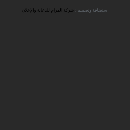
تواصل معنا
استضافة وتصميم :
شركة المرام للدعاية والإعلان
تنويه جامعة ازاد
شركة سفير للخدمات التعليمية
الاخبار
> تنويه جامعة ازاد