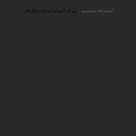
تواصل معنا
استضافة وتصميم :
شركة المرام للدعاية والإعلان
تنويه هام جدًا لطلبة جامعة إيلام
شركة سفير للخدمات التعليمية
الاخبار
الاعلانات
TITLE_LI=
> تنويه هام جدًا لطلبة جامعة إيلام