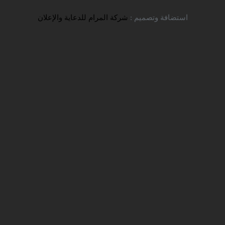
تواصل معنا
استضافة وتصميم :
شركة المرام للدعاية والإعلان
تنويه هام – مقابلة دكتوراه اللغة
والأدب الإنجليزي
شركة سفير للخدمات التعليمية