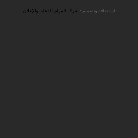
تواصل معنا
استضافة وتصميم :
شركة المرام للدعاية والإعلان
جامعة شيراز التكنولوجية
شركة سفير للخدمات التعليمية
جامعات النفقة الخاصة
> جامعة شيراز التكنولوجية