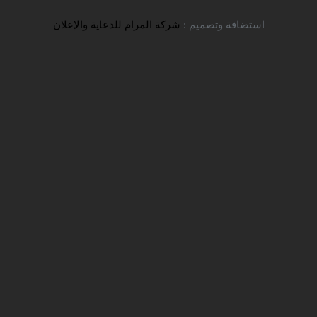
استضافة وتصميم :
شركة المرام للدعاية والإعلان
خبار
الاعلانات
اللقاءات والنشاطات
الجامعات والتخصصات
لال و إمام زاده سلطان سيد عبا
مام زاده سلطان سيد عباس و مصدر الحماس و قرية اسفيدان