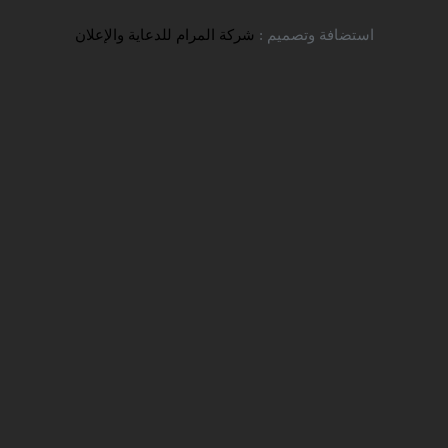
تواصل معنا
استضافة وتصميم :
شركة المرام للدعاية والإعلان
ساوه (إمام زاده سید اسحق ، بحیرة
ساوه الاصطناعیة ، بام ساوه ، پارک
چمران)