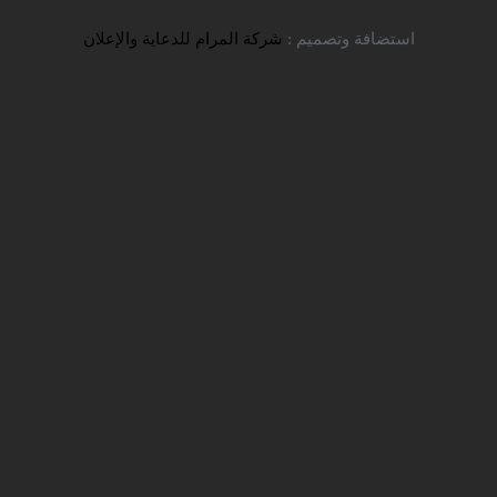
تواصل معنا
استضافة وتصميم :
شركة المرام للدعاية والإعلان
صدور مجموعة جديدة من استمارات
التسجيل
شركة سفير للخدمات التعليمية