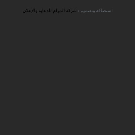
تواصل معنا
استضافة وتصميم :
شركة المرام للدعاية والإعلان
صور الشركة
شركة سفير للخدمات التعليمية
UNCATEGORIZED
> صور الشركة