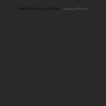
استضافة وتصميم :
شركة المرام للدعاية والإعلان
خبار
الاعلانات
اللقاءات والنشاطات
الجامعات والتخصصات
شهيد رجائي الحكومية
ديم رسميًا – جامعة شهيد رجائي الحكومية