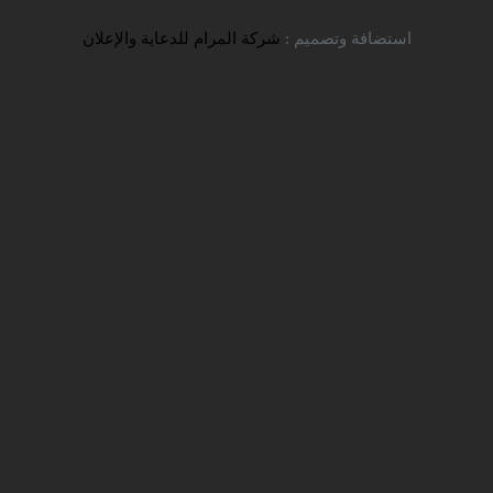
تواصل معنا
استضافة وتصميم :
شركة المرام للدعاية والإعلان
فتح التقديم في جامعة مراغة
الحكومية
شركة سفير للخدمات التعليمية