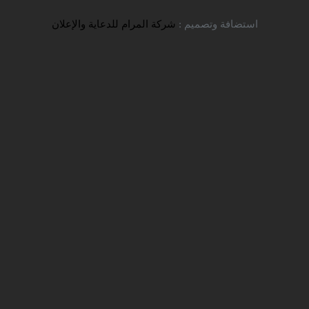
تواصل معنا
استضافة وتصميم :
شركة المرام للدعاية والإعلان
ما هي المستمسكات المطلوبة
للتقديم على الجامعات الإيرانية؟
شركة سفير للخدمات التعليمية