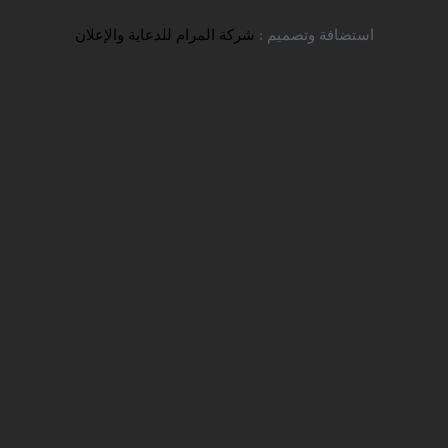
تواصل معنا
استضافة وتصميم :
شركة المرام للدعاية والإعلان
جامعة اراك الحكومية
شركة سفير للخدمات التعليمية
التسجيل والقبول
جامعات النفقة الخاصة
TITLE_LI=
> جامعة اراك
الحكومية