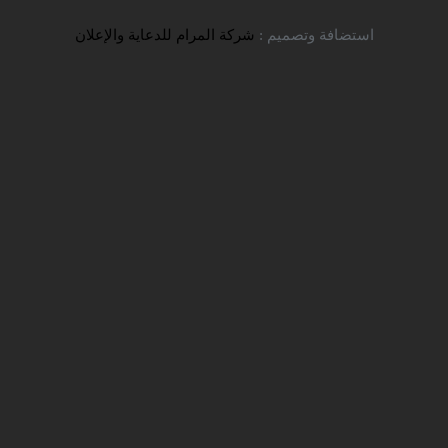
تواصل معنا
استضافة وتصميم :
شركة المرام للدعاية والإعلان
التسجيل والقبول
شركة سفير للخدمات التعليمية
التسجيل والقبول
الجامعات الايرانية
TITLE_LI=
TITLE_LI=
جامعات النفقة الخاصة