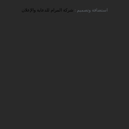
تواصل معنا
استضافة وتصميم :
شركة المرام للدعاية والإعلان
جامعة طهران
شركة سفير للخدمات التعليمية
التسجيل والقبول
جامعات الابتعاث
TITLE_LI=
TITLE_LI=
> جامعة
جامعات النفقة الخاصة
طهران